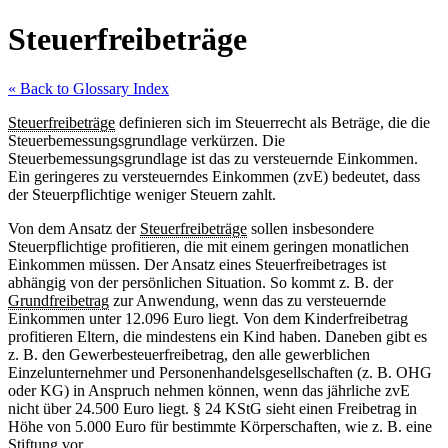
Zum
Steuerfreibeträge
Inhalt
springen
« Back to Glossary Index
Steuerfreibeträge
definieren sich im Steuerrecht als Beträge, die die
Steuerbemessungsgrundlage verkürzen. Die
Steuerbemessungsgrundlage ist das zu versteuernde Einkommen.
Ein geringeres zu versteuerndes Einkommen (zvE) bedeutet, dass
der Steuerpflichtige weniger Steuern zahlt.
Von dem Ansatz der
Steuerfreibeträge
sollen insbesondere
Steuerpflichtige profitieren, die mit einem geringen monatlichen
Einkommen müssen. Der Ansatz eines Steuerfreibetrages ist
abhängig von der persönlichen Situation. So kommt z. B. der
Grundfreibetrag
zur Anwendung, wenn das zu versteuernde
Einkommen unter 12.096 Euro liegt. Von dem Kinderfreibetrag
profitieren Eltern, die mindestens ein Kind haben. Daneben gibt es
z. B. den Gewerbesteuerfreibetrag, den alle gewerblichen
Einzelunternehmer und Personenhandelsgesellschaften (z. B. OHG
oder KG) in Anspruch nehmen können, wenn das jährliche zvE
nicht über 24.500 Euro liegt. § 24 KStG sieht einen Freibetrag in
Höhe von 5.000 Euro für bestimmte Körperschaften, wie z. B. eine
Stiftung vor.